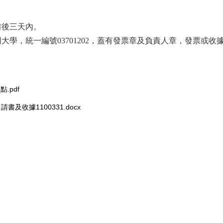
前後三天內。
同大學，統一編號03701202，蓋有發票章及負責人章，發票或
.pdf
收據1100331.docx