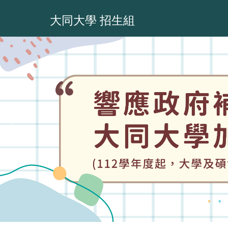
跳
到
大同大學 招生組
主
要
內
容
區