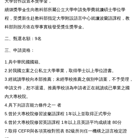
大學合作設置本獎學金，
續領獎學金生向教科部所屬公立大學申請免學費就讀碩士學位學
程，受獎新生赴教科部指定大學附設語言中心就讀波蘭語課程，教
科部則按月依在學事實核發受獎生獎學金。
二、甄選名額：9名
三、申請資格：
1.具中華民國國籍。
2.於我國立案之公私立大學畢業，取得學士以上學位證書。
3.經就讀學校向本部推薦；未經學校推薦之個別申請案，不予受理，
申請文件，恕不退還。推薦學校須為申請者正在就讀或已畢業之國
內大專校院。
4.具下列語言能力條件之一 者
5.曾於大專校院修習波蘭語課程 1年以上並取得正式學分
6.曾於大專校院修習英語課程 1年以上且英語平均成績達 80分
7.取得 CEFR與各項英檢對照表 B2級所列任一機構之語言檢定證