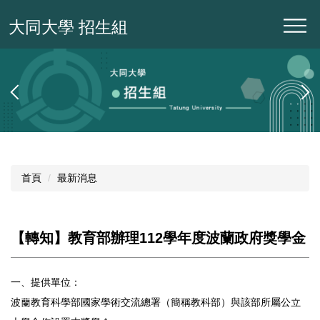
跳
大同大學 招生組
到
主
要
內
容
區
首頁
最新消息
【轉知】教育部辦理112學年度波蘭政府獎學金
一、提供單位：
波蘭教育科學部國家學術交流總署（簡稱教科部）與該部所屬公立