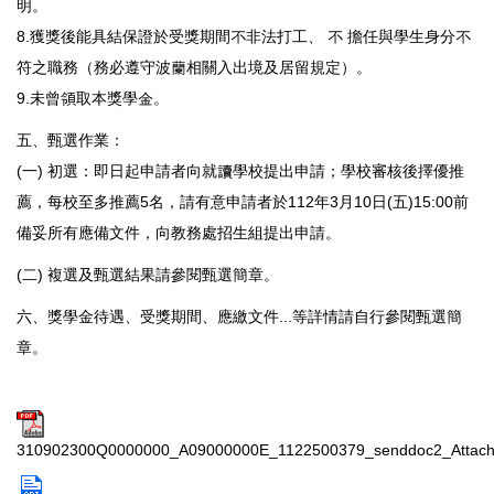
明。
8.獲獎後能具結保證於受獎期間不非法打工、 不 擔任與學生身分不
符之職務（務必遵守波蘭相關入出境及居留規定）。
9.未曾領取本獎學金。
五、甄選作業：
(一) 初選：即日起申請者向就讀學校提出申請；學校審核後擇優推
薦，每校至多推薦5名，請有意申請者於112年3月10日(五)15:00前
備妥所有應備文件，向教務處招生組提出申請。
(二) 複選及甄選結果請參閱甄選簡章。
六、獎學金待遇、受獎期間、應繳文件...等詳情請自行參閱甄選簡
章。
310902300Q0000000_A09000000E_1122500379_senddoc2_Attach