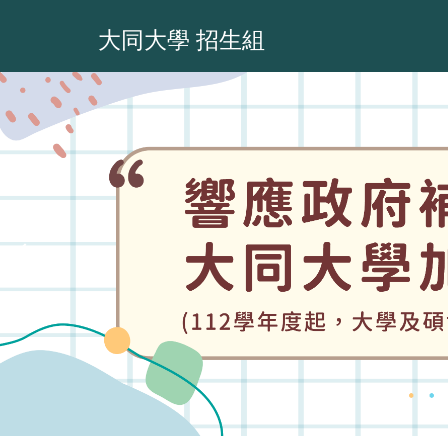
跳
到
大同大學 招生組
主
要
內
容
區