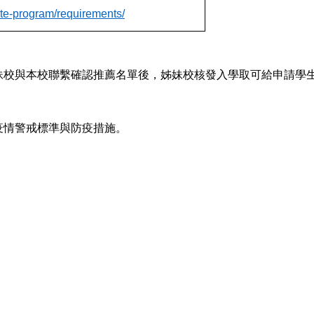
cate-program/requirements/
妹校與本校聯繫確認推薦名單後，姊妹校核發入學取可給申請學
疫情警戒標準與防疫措施。