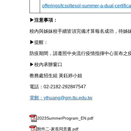
offerings/tcsoltesol-summer-a-dual-certifi
▶
注意事項：
校內與姊妹校手續皆須完備才算報名成功，待姊
▶
提醒：
防疫期間，請遵照中央流行疫情指揮中心宣布之
▶
校內承辦窗
口
教務處招生組 黃鈺婷小姐
電話：02-2182-2928#7547
電郵：ythuang@gm.ttu.edu.tw
2023SummerProgram_EN.pdf
附件二-家長同意書.pdf