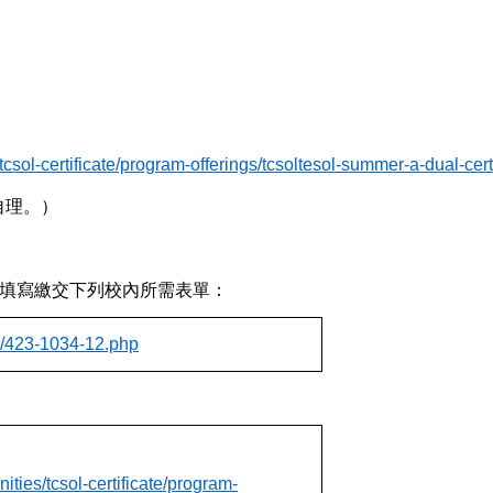
csol-certificate/program-offerings/tcsoltesol-summer-a-dual-cert
自理。）
填寫繳交下列校內所需表單：
/p/423-1034-12.php
ties/tcsol-certificate/program-