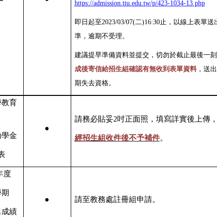
https://admission.ttu.edu.tw/p/423-1034-13.php
即日起至2023/03/07(二)16:30止，以線上表
準，逾期不受理。
建議提早準備資料並提交，切勿於截止最後一刻
成後寄信給招生組確認有無收到表單資料
，送出
期失去資格。
學教育
請務必貼妥2吋正面照，填寫詳實後上傳
●
助學金
經招生組收件後不予補件
。
表
年度
學期
●
請至教務處註冊組申請。
名成績