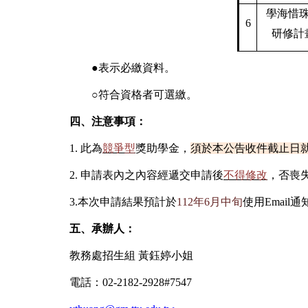
學海惜
6
研修計
●
表示必繳資料。
○
符合資格者可選繳。
四、注意事項：
1.
此為
競爭型
獎助學金，
須於本公告收件截止日
2.
申請表內之內容經遞交申請後
不得修改
，否喪
3.
本次申請結果預計於
112
年6月中旬
使用Email
五、承辦人：
教務處招生組 黃鈺婷小姐
電話：02-2182-2928#7547