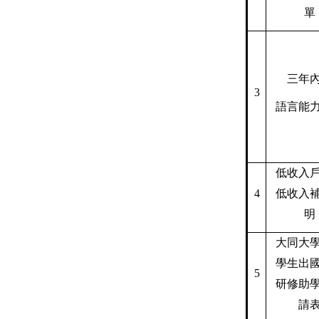
單
三年
3
語言能
低收入
4
低收入
明
大同大
學生出
5
研修助
請