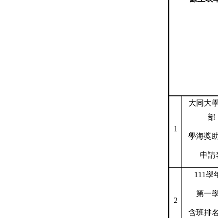
大同大
部
1
學海獎
申請
111
學
第一
2
含班排