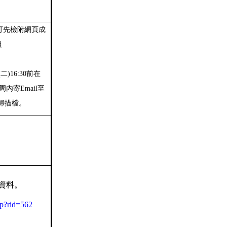
達可先檢附網頁成
組
。
二)16:30前在
內寄Email至
掃描檔。
資料。
php?rid=562