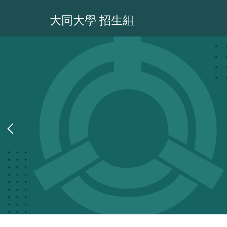
跳
到
大同大學 招生組
主
要
內
容
區