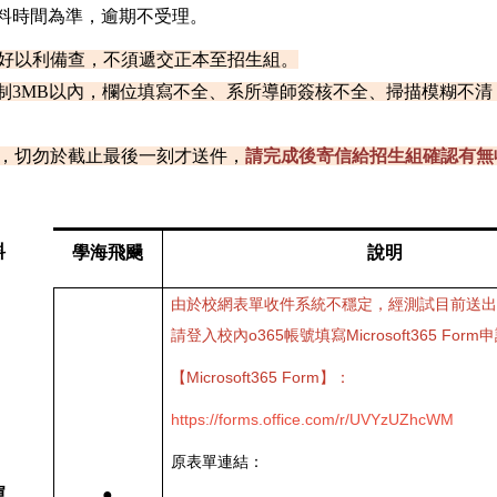
料時間為準，逾期不受理。
好以利備查，不須遞交正本至招生組。
限制3MB以內，欄位填寫不全、系所導師簽核不全、掃描模糊不
，切勿於截止最後一刻才送件，
請完成後寄信給招生組確認有無
料
學海飛颺
說明
由於校網表單收件系統不穩定，經測試目前送出
請登入校內o365帳號填寫Microsoft365 For
【Microsoft365 Form】：
https://forms.office.com/r/UVYzUZhcWM
原表單連結：
單
●