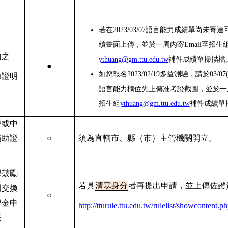
若在2023/03/07語言能力成績單尚未寄
績畫面上傳，並於一周內寄Email至招生
內之
ythuang@gm.ttu.edu.tw
補件成績單掃描檔
●
如您報名2023/02/19多益測驗，請於03/07(
力證明
語言能力欄位先上傳
准考證截圖
，並於一周
招生組
ythuang@gm.ttu.edu.tw
補件成績單
戶或中
補助證
○
須為直轄市、縣（市）主管機關開立。
學鼓勵
若具
清寒身分
者再提出申請，並上傳佐證
國交換
○
學金申
http://tturule.ttu.edu.tw/rulelist/showcontent.
表