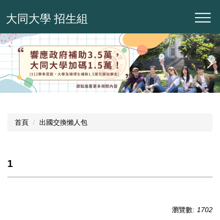
跳
大同大學 招生組
到
主
要
內
容
區
首頁
出國交換懶人包
1
瀏覽數:
1702