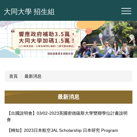
跳
大同大學 招生組
到
主
要
內
容
區
首頁
最新消息
最新消息
【出國說明會】03/02-2023英國密德薩斯大學雙聯學位計畫說明
會
【轉知】2023日本航空JAL Scholarship 日本研究 Program