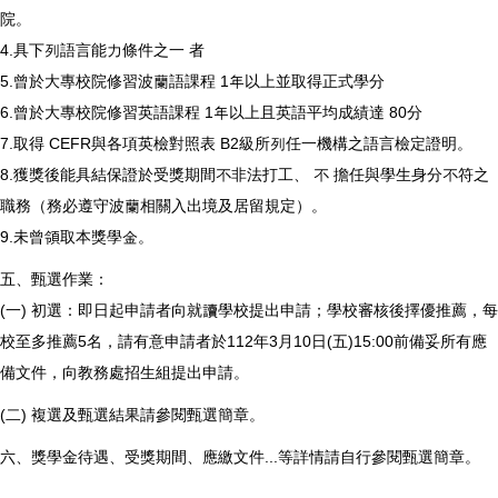
院。
4.具下列語言能力條件之一 者
5.曾於大專校院修習波蘭語課程 1年以上並取得正式學分
6.曾於大專校院修習英語課程 1年以上且英語平均成績達 80分
7.取得 CEFR與各項英檢對照表 B2級所列任一機構之語言檢定證明。
8.獲獎後能具結保證於受獎期間不非法打工、 不 擔任與學生身分不符之
職務（務必遵守波蘭相關入出境及居留規定）。
9.未曾領取本獎學金。
五、甄選作業：
(一) 初選：即日起申請者向就讀學校提出申請；學校審核後擇優推薦，每
校至多推薦5名，請有意申請者於112年3月10日(五)15:00前備妥所有應
備文件，向教務處招生組提出申請。
(二) 複選及甄選結果請參閱甄選簡章。
六、獎學金待遇、受獎期間、應繳文件...等詳情請自行參閱甄選簡章。